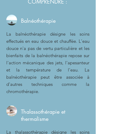
COMPRENDRE :
Balnéothérapie
La balnéothérapie désigne les soins
effectués en eau douce et chauffée. L'eau
douce n'a pas de vertu particulière et les
bienfaits de la balnéothérapie repose sur
l'action mécanique des jets, l'apesanteur
et la température de l'eau. La
balnéothérapie peut être associée à
d'autres techniques comme la
chromothérapie.
Thalassothérapie et
thermalisme
La thalassothérapie désigne les soins