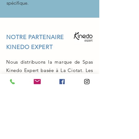
spécifique.
NOTRE PARTENAIRE
KINEDO EXPERT
Nous distribuons la marque de Spas
Kinedo Expert basée à La Ciotat. Les
spas Kinédo sont conçus et fabriqués
en France au sein des usines de Loire
Atlantique et des Bouches du Rhône.
La fabrication française est un gage
de qualité : les processus de
fabrication sont soumis à des normes
strictes aussi bien de sécurité
qu'environnementales. Choisir un