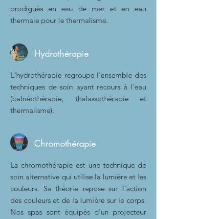
prodigués en eau de mer et en eau
thermale pour le thermalisme.
Hydrothérapie
L'hydrothérapie regroupe l'ensemble des
techniques de soin ayant recours à l'eau
(balnéothérapie, thalassothérapie et
thermalisme).
Chromothérapie
La chromothérapie est une technique de
soin alternative qui utilise la lumière et les
couleurs. Sa théorie repose sur l'action
des couleurs et de la lumière sur le corps.
Nos spas sont équipés d'un projecteur