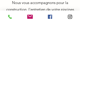
Nous vous accompagnons pour la
construction, l'entretien de votre piscines
ainsi que le renouvèlement de ses
équipements
Construction de piscines
coque et béton
Pose
de spas
Vente et pose
d'équipements
Test de l'eau et vente de
produits
Mise en route et
hivernage