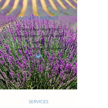
MATHEVET PISCINES
Constructeur de piscines
coque et béton, pose de spas
et accessoires.
Basé à Lavilledieu (Ardèche).
SERVICES